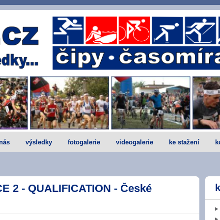
nás
výsledky
fotogalerie
videogalerie
ke stažení
k
 2 - QUALIFICATION - České
k