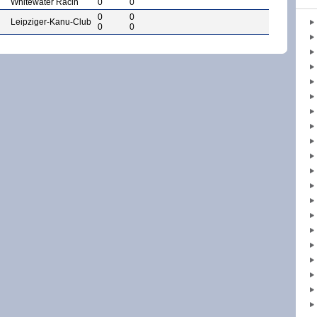
Whitewater Racin
0
0
0
0
Leipziger-Kanu-Club
0
0