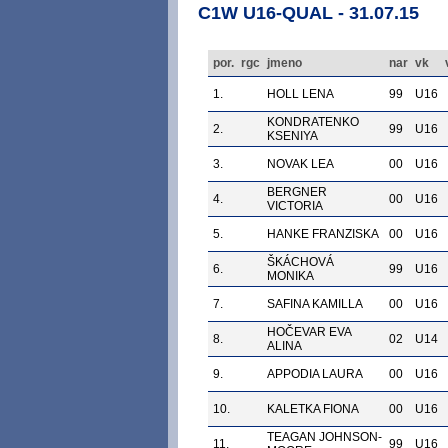
C1W U16-QUAL - 31.07.15
por.
rgc
jmeno
nar
vk
1.
HOLL LENA
99
U16
KONDRATENKO
2.
99
U16
KSENIYA
3.
NOVAK LEA
00
U16
BERGNER
4.
00
U16
VICTORIA
5.
HANKE FRANZISKA
00
U16
ŠKÁCHOVÁ
6.
99
U16
MONIKA
7.
SAFINA KAMILLA
00
U16
HOČEVAR EVA
8.
02
U14
ALINA
9.
APPODIA LAURA
00
U16
10.
KALETKA FIONA
00
U16
TEAGAN JOHNSON-
11.
99
U16