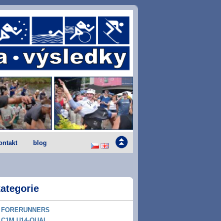
ontakt
blog
ategorie
FORERUNNERS
C1M U14-QUAL