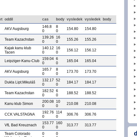
vt
oddil
cas
body
vysledek
vysledek
body
146.8
8
AKV Augsburg
154.80
154.80
0
0
139.26
16
Team Kazachstan
155.26
155.26
0
0
Kajak kanu klub
140.12
16
156.12
156.12
Tacen
0
0
159.04
6
Leipziger-Kanu-Club
165.04
165.04
0
0
165.7
8
AKV Augsburg
173.70
173.70
0
0
132.17
52
Dukla Lipt.Mikuláš
184.17
184.17
0
0
182.52
6
Team Kazachstan
188.52
188.52
0
0
200.08
10
Kanu klub Simon
210.08
210.08
0
0
192.76
114
CCK VALSTAGNA
306.76
306.76
0
0
153.77
160
VfL Bad Kreuznach
313.77
313.77
0
0
d
Team Colorado
0
0