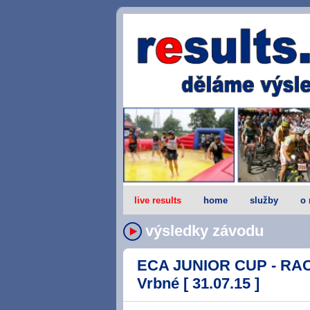
live results
home
služby
o 
výsledky závodu
ECA JUNIOR CUP - RACE
Vrbné [ 31.07.15 ]