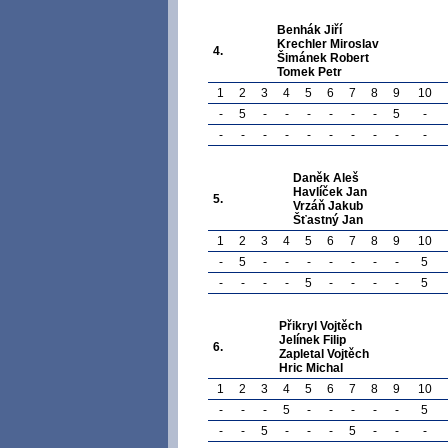
Benhák Jiří
Krechler Miroslav
4.
Šimánek Robert
Tomek Petr
1
2
3
4
5
6
7
8
9
10
-
5
-
-
-
-
-
-
5
-
-
-
-
-
-
-
-
-
-
-
Daněk Aleš
Havlíček Jan
5.
Vrzáň Jakub
Šťastný Jan
1
2
3
4
5
6
7
8
9
10
-
5
-
-
-
-
-
-
-
5
-
-
-
-
5
-
-
-
-
5
Přikryl Vojtěch
Jelínek Filip
6.
Zapletal Vojtěch
Hric Michal
1
2
3
4
5
6
7
8
9
10
-
-
-
5
-
-
-
-
-
5
-
-
5
-
-
-
5
-
-
-