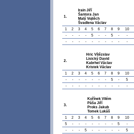
Irain Jiří
Šantora Jan
1.
Malý Vojtěch
Švadlena Václav
1
2
3
4
5
6
7
8
9
10
-
-
-
-
5
-
-
5
-
-
-
-
-
-
-
-
-
-
-
-
Hric Vítězslav
Lisický David
2.
Kabrhel Václav
Kristek Václav
1
2
3
4
5
6
7
8
9
10
-
-
-
-
-
-
-
5
-
5
-
-
-
-
-
-
-
-
-
-
Kořínek Vilém
Páša Jiří
3.
Proks Jakub
Tomek Lukáš
1
2
3
4
5
6
7
8
9
10
5
-
-
-
-
-
-
-
5
-
-
-
-
5
-
-
-
-
-
5