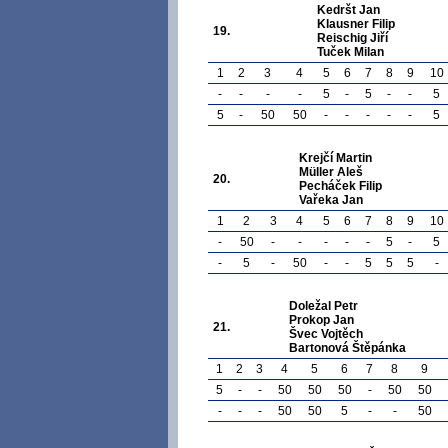
Kedršt Jan
Klausner Filip
19.
Reischig Jiří
Tuček Milan
1
2
3
4
5
6
7
8
9
10
-
-
-
-
5
-
5
-
-
5
5
-
50
50
-
-
-
-
-
5
Krejčí Martin
Müller Aleš
20.
Pecháček Filip
Vařeka Jan
1
2
3
4
5
6
7
8
9
10
-
50
-
-
-
-
-
5
-
5
-
5
-
50
-
-
5
5
5
-
Doležal Petr
Prokop Jan
21.
Švec Vojtěch
Bartonová Štěpánka
1
2
3
4
5
6
7
8
9
5
-
-
50
50
50
-
50
50
-
-
-
50
50
5
-
-
50