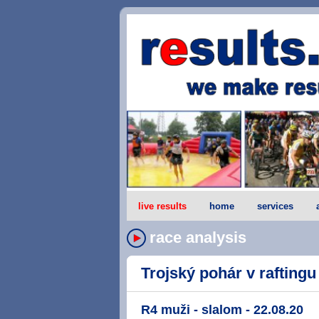
live results
home
services
race analysis
Trojský pohár v raftingu 
R4 muži - slalom - 22.08.20