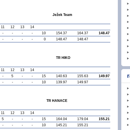
Ježek Team
11
12
13
14
-
-
-
-
10
154.37
164.37
148.47
-
-
-
-
0
148.47
148.47
TR HIKO
11
12
13
14
r
-
5
-
-
15
140.63
155.63
149.97
-
-
-
-
10
139.97
149.97
TR HANACE
11
12
13
14
5
-
-
-
15
164.04
179.04
155.21
-
-
-
-
10
145.21
155.21