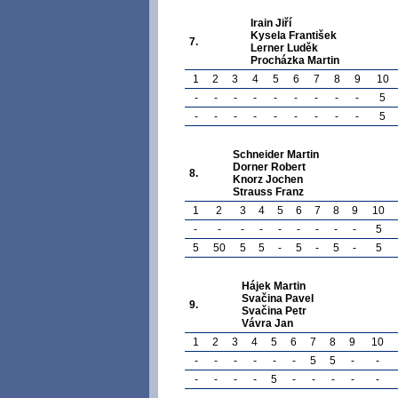
Irain Jiří
Kysela František
7.
Lerner Luděk
Procházka Martin
1
2
3
4
5
6
7
8
9
10
-
-
-
-
-
-
-
-
-
5
-
-
-
-
-
-
-
-
-
5
Schneider Martin
Dorner Robert
8.
Knorz Jochen
Strauss Franz
1
2
3
4
5
6
7
8
9
10
-
-
-
-
-
-
-
-
-
5
5
50
5
5
-
5
-
5
-
5
Hájek Martin
Svačina Pavel
9.
Svačina Petr
Vávra Jan
1
2
3
4
5
6
7
8
9
10
-
-
-
-
-
-
5
5
-
-
-
-
-
-
5
-
-
-
-
-