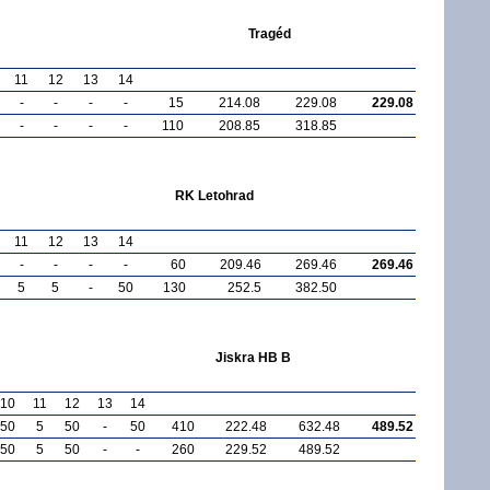
Tragéd
11
12
13
14
-
-
-
-
15
214.08
229.08
229.08
-
-
-
-
110
208.85
318.85
RK Letohrad
11
12
13
14
-
-
-
-
60
209.46
269.46
269.46
5
5
-
50
130
252.5
382.50
Jiskra HB B
10
11
12
13
14
50
5
50
-
50
410
222.48
632.48
489.52
50
5
50
-
-
260
229.52
489.52