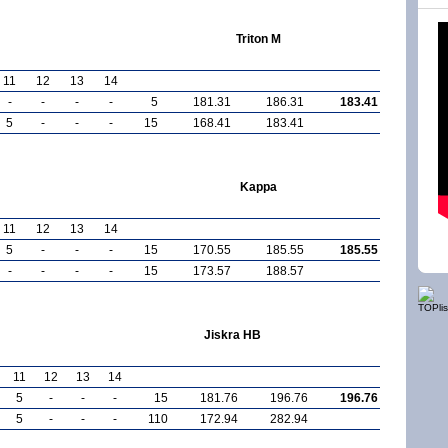
Triton M
11
12
13
14
-
-
-
-
5
181.31
186.31
183.41
5
-
-
-
15
168.41
183.41
Kappa
11
12
13
14
5
-
-
-
15
170.55
185.55
185.55
-
-
-
-
15
173.57
188.57
Jiskra HB
11
12
13
14
5
-
-
-
15
181.76
196.76
196.76
5
-
-
-
110
172.94
282.94