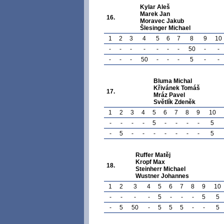
Kylar Aleš
Marek Jan
16.
Moravec Jakub
Šlesinger Michael
1
2
3
4
5
6
7
8
9
10
-
-
-
-
-
-
-
50
-
-
-
-
-
50
-
-
-
5
-
-
Bluma Michal
Křivánek Tomáš
17.
Mráz Pavel
Světlík Zdeněk
1
2
3
4
5
6
7
8
9
10
-
-
-
-
5
-
-
-
-
5
-
5
-
-
-
-
-
-
-
5
Ruffer Matěj
Kropf Max
18.
Steinherr Michael
Wustner Johannes
1
2
3
4
5
6
7
8
9
10
-
-
-
-
5
-
-
-
5
5
-
5
50
-
5
5
5
-
-
5