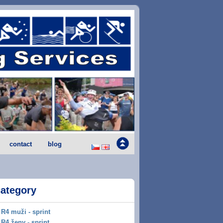
contact
blog
category
R4 muži - sprint
R4 ženy - sprint