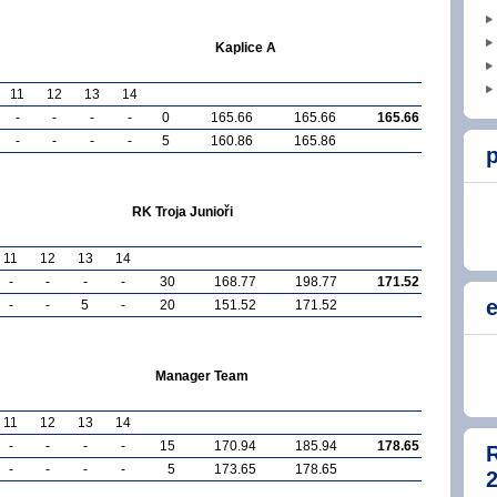
Kaplice A
11
12
13
14
-
-
-
-
0
165.66
165.66
165.66
-
-
-
-
5
160.86
165.86
p
RK Troja Junioři
11
12
13
14
-
-
-
-
30
168.77
198.77
171.52
e
-
-
5
-
20
151.52
171.52
Manager Team
11
12
13
14
-
-
-
-
15
170.94
185.94
178.65
-
-
-
-
5
173.65
178.65