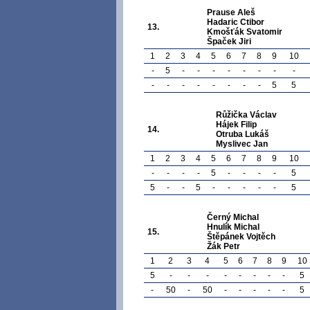
Prause Aleš
Hadaric Ctibor
13.
Kmošťák Svatomir
Špaček Jiri
1
2
3
4
5
6
7
8
9
10
-
5
-
-
-
-
-
-
-
-
-
-
-
-
-
-
-
-
5
5
Růžička Václav
Hájek Filip
14.
Otruba Lukáš
Myslivec Jan
1
2
3
4
5
6
7
8
9
10
-
-
-
-
5
-
-
-
-
5
5
-
-
5
-
-
-
-
-
5
Černý Michal
Hnulík Michal
15.
Štěpánek Vojtěch
Žák Petr
1
2
3
4
5
6
7
8
9
10
5
-
-
-
-
-
-
-
-
5
-
50
-
50
-
-
-
-
-
5