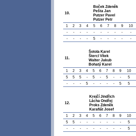
Boček Zdeněk
Pešta Jan
10.
Putzer Pavel
Putzer Petr
1
2
3
4
5
6
7
8
9
10
-
-
-
-
-
-
-
-
-
-
-
-
-
-
5
-
-
-
-
-
Šotola Karel
Štercl Vítek
11.
Walter Jakub
Bohatý Karel
1
2
3
4
5
6
7
8
9
10
5
5
5
-
5
-
5
-
-
5
-
-
-
5
-
-
-
-
5
5
Krejčí Jindřich
Lácha Ondřej
12.
Proks Zdeněk
Karafiát Josef
1
2
3
4
5
6
7
8
9
10
5
5
-
-
-
-
-
-
-
5
-
-
-
-
-
-
-
-
-
5