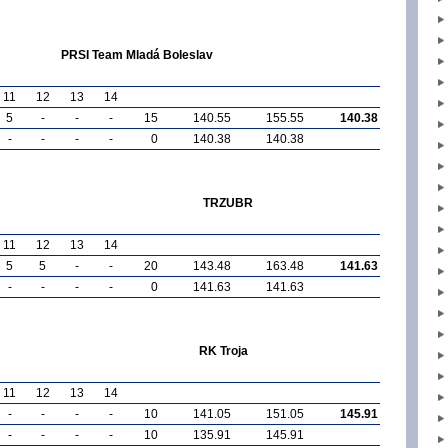
PRSI Team Mladá Boleslav
11
12
13
14
5
-
-
-
15
140.55
155.55
140.38
-
-
-
-
0
140.38
140.38
TRZUBR
11
12
13
14
5
5
-
-
20
143.48
163.48
141.63
-
-
-
-
0
141.63
141.63
RK Troja
11
12
13
14
-
-
-
-
10
141.05
151.05
145.91
-
-
-
-
10
135.91
145.91