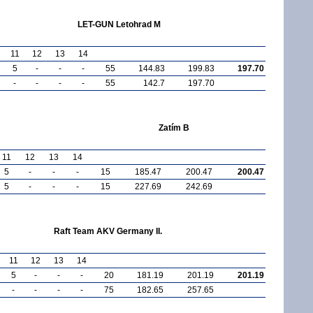
LET-GUN Letohrad M
11
12
13
14
5
-
-
-
55
144.83
199.83
197.70
-
-
-
-
55
142.7
197.70
Zatím B
11
12
13
14
5
-
-
-
15
185.47
200.47
200.47
5
-
-
-
15
227.69
242.69
Raft Team AKV Germany II.
11
12
13
14
5
-
-
-
20
181.19
201.19
201.19
-
-
-
-
75
182.65
257.65