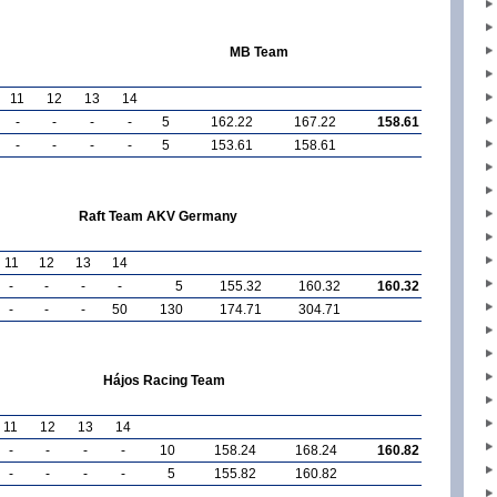
MB Team
11
12
13
14
-
-
-
-
5
162.22
167.22
158.61
-
-
-
-
5
153.61
158.61
Raft Team AKV Germany
11
12
13
14
-
-
-
-
5
155.32
160.32
160.32
-
-
-
50
130
174.71
304.71
Hájos Racing Team
11
12
13
14
-
-
-
-
10
158.24
168.24
160.82
-
-
-
-
5
155.82
160.82