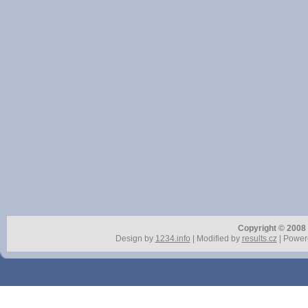
Copyright © 2008 r
Design by
1234.info
| Modified by
results.cz
| Power