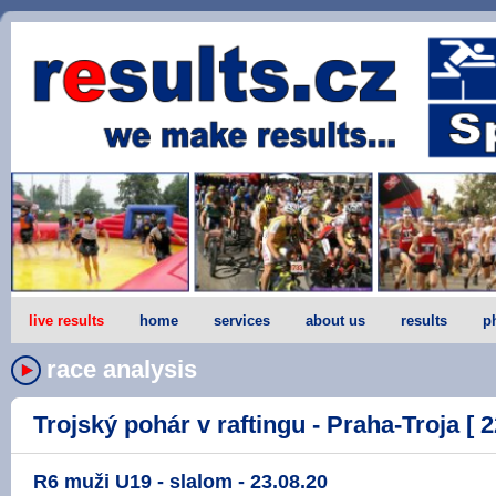
live results
home
services
about us
results
p
race analysis
Trojský pohár v raftingu - Praha-Troja [ 2
R6 muži U19 - slalom - 23.08.20