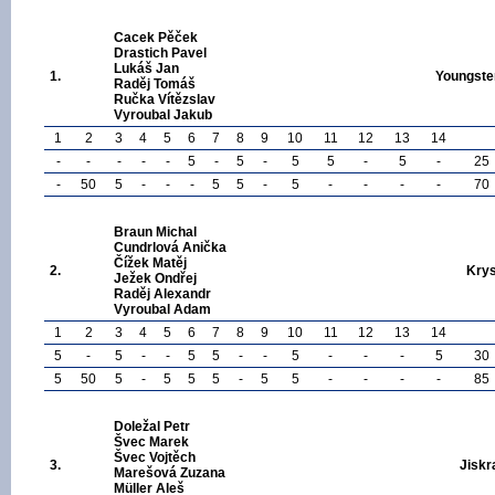
Cacek Pěček
Drastich Pavel
Lukáš Jan
1.
Youngste
Raděj Tomáš
Ručka Vítězslav
Vyroubal Jakub
1
2
3
4
5
6
7
8
9
10
11
12
13
14
-
-
-
-
-
5
-
5
-
5
5
-
5
-
25
-
50
5
-
-
-
5
5
-
5
-
-
-
-
70
Braun Michal
Cundrlová Anička
Čížek Matěj
2.
Krys
Ježek Ondřej
Raděj Alexandr
Vyroubal Adam
1
2
3
4
5
6
7
8
9
10
11
12
13
14
5
-
5
-
-
5
5
-
-
5
-
-
-
5
30
5
50
5
-
5
5
5
-
5
5
-
-
-
-
85
Doležal Petr
Švec Marek
Švec Vojtěch
3.
Jiskr
Marešová Zuzana
Müller Aleš